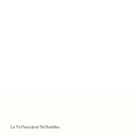
Le T
ë Punojmë Së Bashku